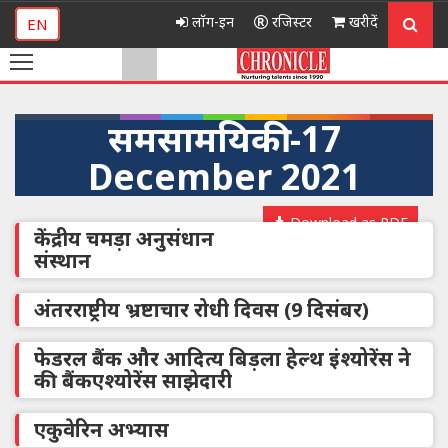
लॉग-इन
रजिस्टर
खरीदें
EN
समसामयिकी -17
December 2021
Download as PDF
केंद्रीय चमड़ा अनुसंधान
संस्थान
अंतरराष्ट्रीय भ्रष्टाचार रोधी दिवस (9 दिसंबर)
फेडरल बैंक और आदित्य बिड़ला हेल्थ इंश्योरेंस ने
की बैंकएश्योरेंस साझेदारी
एकुवेरिन अभ्यास