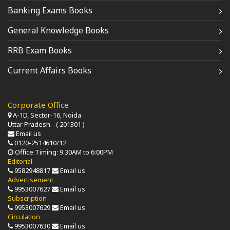
Banking Exams Books
General Knowledge Books
RRB Exam Books
Current Affairs Books
Corporate Office
A-1D, Sector-16, Noida
Uttar Pradesh - ( 201301 )
Email us
0120-2514610/12
Office Timing: 9:30AM to 6:00PM
Editorial
9582948817
Email us
Advertisement
9953007627
Email us
Subscription
9953007629
Email us
Circulation
9953007630
Email us