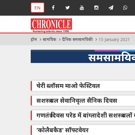
EN
होम
सामयिक
दैनिक समसामयिकी
15 January 2021
समसामयिक
चेरी ब्लॉसम माओ फेस्टिवल
सशस्‍त्र बल सेवानिवृत्‍त सैनिक दिवस
गणतंत्र दिवस परेड में बांग्लादेशी सशस्त्र बल
'कोलैबकैड' सॉफ्टवेयर