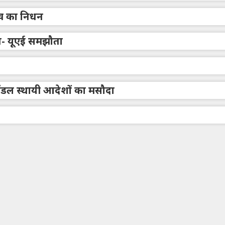
राव का निधन
त- यूएई समझौता
िए मॉडल स्थायी आदेशों का मसौदा