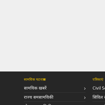
सामयिक घटनाक्रम
पत्रिकाएं
सामयिक खबरें
Civil 
राज्य समसामयिकी
सिविल स