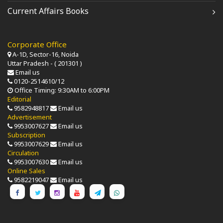
Current Affairs Books
Corporate Office
A-1D, Sector-16, Noida
Uttar Pradesh - ( 201301 )
Email us
0120-2514610/12
Office Timing: 9:30AM to 6:00PM
Editorial
9582948817
Email us
Advertisement
9953007627
Email us
Subscription
9953007629
Email us
Circulation
9953007630
Email us
Online Sales
9582219047
Email us