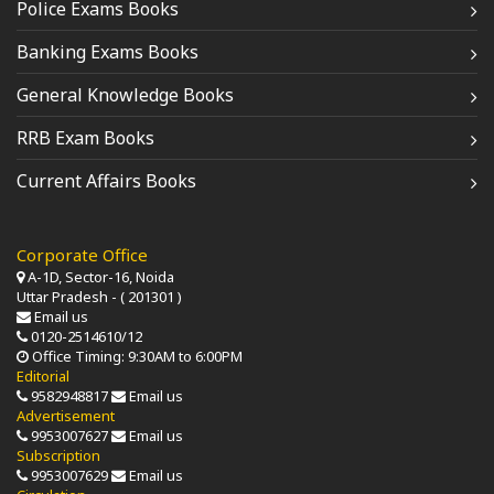
Police Exams Books
Banking Exams Books
General Knowledge Books
RRB Exam Books
Current Affairs Books
Corporate Office
A-1D, Sector-16, Noida
Uttar Pradesh - ( 201301 )
Email us
0120-2514610/12
Office Timing: 9:30AM to 6:00PM
Editorial
9582948817
Email us
Advertisement
9953007627
Email us
Subscription
9953007629
Email us