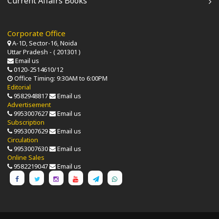
Current Affairs Books
Corporate Office
A-1D, Sector-16, Noida
Uttar Pradesh - ( 201301 )
Email us
0120-2514610/12
Office Timing: 9:30AM to 6:00PM
Editorial
9582948817
Email us
Advertisement
9953007627
Email us
Subscription
9953007629
Email us
Circulation
9953007630
Email us
Online Sales
9582219047
Email us