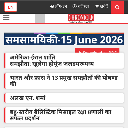
लॉग-इन
रजिस्टर
खरीदें
EN
समसामयिकी -15 June 2026
Download as PDF
अमेरिका-ईरान शांति
समझौता: खुलेगा होर्मुज जलडमरूमध्य
भारत और फ्रांस ने 13 प्रमुख समझौतों की घोषणा
की
अलख एन. शर्मा
बहु-स्तरीय बैलिस्टिक मिसाइल रक्षा प्रणाली का
सफल प्रदर्शन