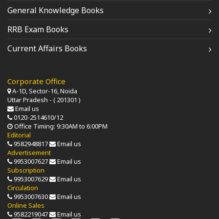
General Knowledge Books
RRB Exam Books
Current Affairs Books
Corporate Office
A-1D, Sector-16, Noida
Uttar Pradesh - ( 201301 )
Email us
0120-2514610/12
Office Timing: 9:30AM to 6:00PM
Editorial
9582948817
Email us
Advertisement
9953007627
Email us
Subscription
9953007629
Email us
Circulation
9953007630
Email us
Online Sales
9582219047
Email us