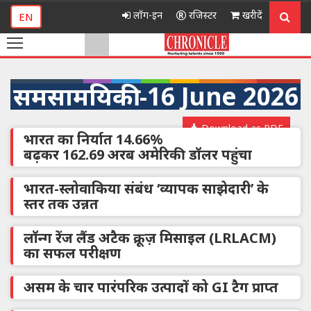
लॉग-इन
रजिस्टर
खरीदें
EN
समसामयिकी -16 June 2026
Download as PDF
भारत का निर्यात 14.66%
बढ़कर 162.69 अरब अमेरिकी डॉलर पहुंचा
भारत-स्लोवाकिया संबंध ‘व्यापक साझेदारी’ के
स्तर तक उन्नत
लॉन्ग रेंज लैंड अटैक क्रूज़ मिसाइल (LRLACM)
का सफल परीक्षण
असम के चार पारंपरिक उत्पादों को GI टैग प्राप्त