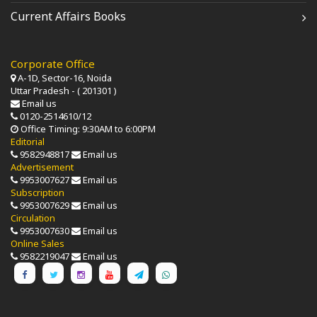
Current Affairs Books
Corporate Office
A-1D, Sector-16, Noida
Uttar Pradesh - ( 201301 )
Email us
0120-2514610/12
Office Timing: 9:30AM to 6:00PM
Editorial
9582948817
Email us
Advertisement
9953007627
Email us
Subscription
9953007629
Email us
Circulation
9953007630
Email us
Online Sales
9582219047
Email us