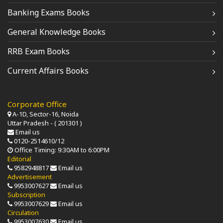
Banking Exams Books
General Knowledge Books
RRB Exam Books
Current Affairs Books
Corporate Office
A-1D, Sector-16, Noida
Uttar Pradesh - ( 201301 )
Email us
0120-2514610/12
Office Timing: 9:30AM to 6:00PM
Editorial
9582948817
Email us
Advertisement
9953007627
Email us
Subscription
9953007629
Email us
Circulation
9953007630
Email us