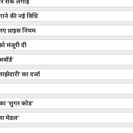
 पर रोक लगाई
 लगाने की नई विधि
नए प्राइस नियम
को मंजूरी दी
अवॉर्ड’
झेदारी’ का दर्जा
का ‘शुगर कोड’
ोला मेडल’