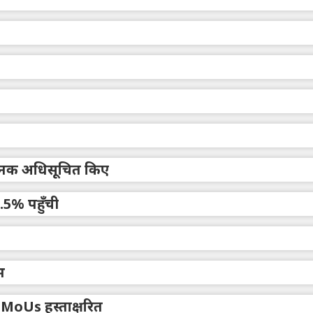
 मानक अधिसूचित किए
.5% पहुँची
भ
तु MoUs हस्ताक्षरित