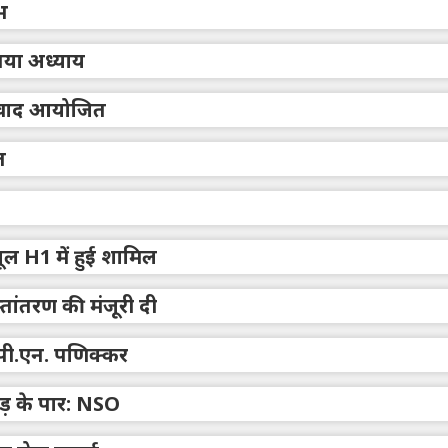
भ
नया अध्याय
 संवाद आयोजित
त
यूल H1 में हुई शामिल
्तांतरण की मंजूरी दी
 पी.एन. पणिक्कर
रोड़ के पार: NSO