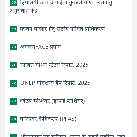
हिमालयी उच्च ऊंचाई वायुमंडलीय एवं जलवायु
68
अनुसंधान केंद्र
कार्बन बाज़ार हेतु राष्ट्रीय नामित प्राधिकरण
69
अमेज़नFACE प्रयोग
70
ग्लोबल मीथेन स्टेटस रिपोर्ट, 2025
71
UNEP एमिशन्स गैप रिपोर्ट, 2025
72
थ्वेट्स ग्लेशियर (डूम्सडे ग्लेशियर)
73
फॉरएवर केमिकल्स (PFAS)
74
श्रीगंगानगर एवं बर्नीहाट: भारत के सबसे प्रदूषित शहर