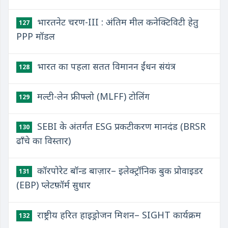
भारतनेट चरण-III : अंतिम मील कनेक्टिविटी हेतु
127
PPP मॉडल
भारत का पहला सतत विमानन ईंधन संयंत्र
128
मल्टी-लेन फ्री फ्लो (MLFF) टोलिंग
129
SEBI के अंतर्गत ESG प्रकटीकरण मानदंड (BRSR
130
ढाँचे का विस्तार)
कॉरपोरेट बॉन्ड बाज़ार– इलेक्ट्रॉनिक बुक प्रोवाइडर
131
(EBP) प्लेटफ़ॉर्म सुधार
राष्ट्रीय हरित हाइड्रोजन मिशन– SIGHT कार्यक्रम
132