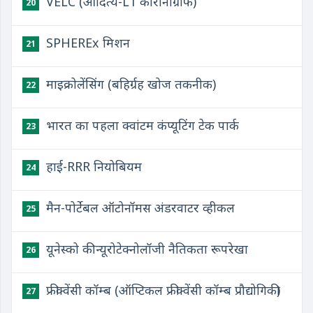
VELC (आदित्य-L1 कोरोनाग्राफ)
20
SPHEREx मिशन
21
माइक्रोलेंसिंग (बहिर्ग्रह खोज तकनीक)
22
भारत का पहला क्वांटम कंप्यूटिंग टेक पार्क
23
हाई-RRR नियोबियम
24
मैन-पोर्टेबल ऑटोनॉमस अंडरवाटर व्हीकल
25
यूनेस्को की न्यूरोटेक्नोलॉजी नैतिकता रूपरेखा
26
फ्रीक्वेंसी कॉम्ब (ऑप्टिकल फ्रीक्वेंसी कॉम्ब प्रौद्योगिकी)
27