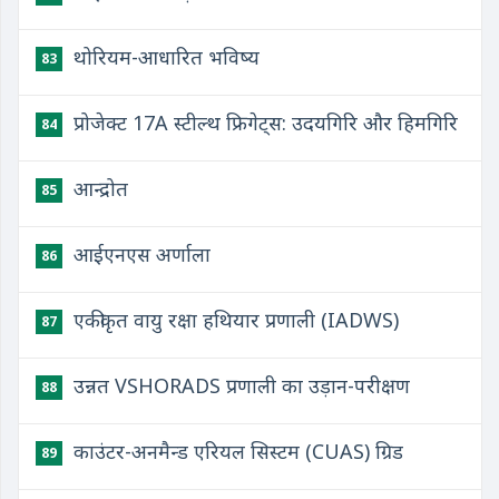
थोरियम-आधारित भविष्य
83
प्रोजेक्ट 17A स्टील्थ फ्रिगेट्स: उदयगिरि और हिमगिरि
84
आन्द्रोत
85
आईएनएस अर्णाला
86
एकीकृत वायु रक्षा हथियार प्रणाली (IADWS)
87
उन्नत VSHORADS प्रणाली का उड़ान-परीक्षण
88
काउंटर-अनमैन्ड एरियल सिस्टम (CUAS) ग्रिड
89