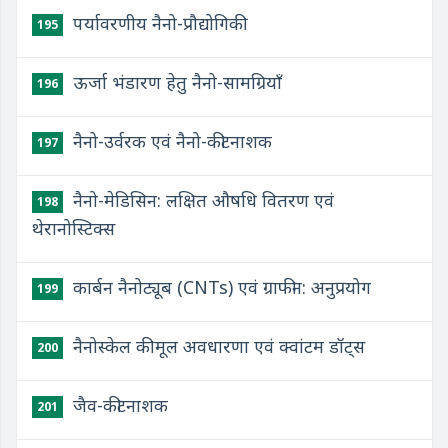
पर्यावरणीय नैनो-प्रौद्योगिकी
195
ऊर्जा भंडारण हेतु नैनो-सामग्रियाँ
196
नैनो-उर्वरक एवं नैनो-कीटनाशक
197
नैनो-मेडिसिन: लक्षित औषधि वितरण एवं
198
थेरानोस्टिक्स
कार्बन नैनोट्यूब (CNTs) एवं ग्राफीन: अनुप्रयोग
199
नैनोस्केल की मूल अवधारणा एवं क्वांटम डॉट्स
200
जैव-कीटनाशक
201