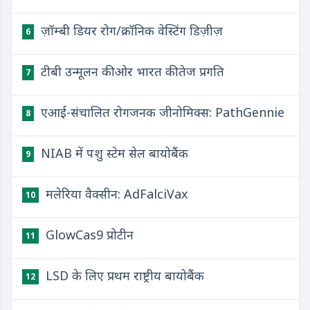
ज़ॉम्बी डियर रोग/क्रॉनिक वेस्टिंग डिज़ीज़
6
टीबी उन्मूलन की ओर भारत की तेज प्रगति
7
एआई-संचालित रोगजनक जीनोमिक्स: PathGennie
8
NIAB में पशु स्टेम सेल बायोबैंक
9
मलेरिया वैक्सीन: AdFalciVax
10
GlowCas9 प्रोटीन
11
LSD के लिए प्रथम राष्ट्रीय बायोबैंक
12