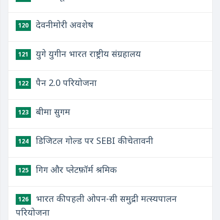
देवनीमोरी अवशेष
120
युगे युगीन भारत राष्ट्रीय संग्रहालय
121
पैन 2.0 परियोजना
122
बीमा सुगम
123
डिजिटल गोल्ड पर SEBI की चेतावनी
124
गिग और प्लेटफ़ॉर्म श्रमिक
125
भारत की पहली ओपन-सी समुद्री मत्स्यपालन
126
परियोजना