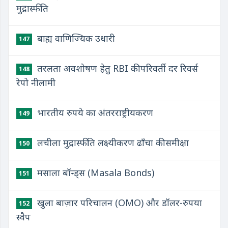
मुद्रास्फीति
बाह्य वाणिज्यिक उधारी
147
तरलता अवशोषण हेतु RBI की परिवर्ती दर रिवर्स
148
रेपो नीलामी
भारतीय रुपये का अंतरराष्ट्रीयकरण
149
लचीला मुद्रास्फीति लक्ष्यीकरण ढाँचा की समीक्षा
150
मसाला बॉन्ड्स (Masala Bonds)
151
खुला बाज़ार परिचालन (OMO) और डॉलर-रुपया
152
स्वैप