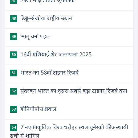
47
डिब्रू–सैखोवा राष्ट्रीय उद्यान
48
‘मातृ वन’ पहल
49
16वीं एशियाई शेर जनगणना 2025
50
भारत का 58वाँ टाइगर रिज़र्व
51
सुंदरबन भारत का दूसरा सबसे बड़ा टाइगर रिज़र्व बना
52
गोनियोपोरा प्रवाल
53
7 नए प्राकृतिक विश्व धरोहर स्थल यूनेस्को की अस्थायी
54
सूची में शामिल