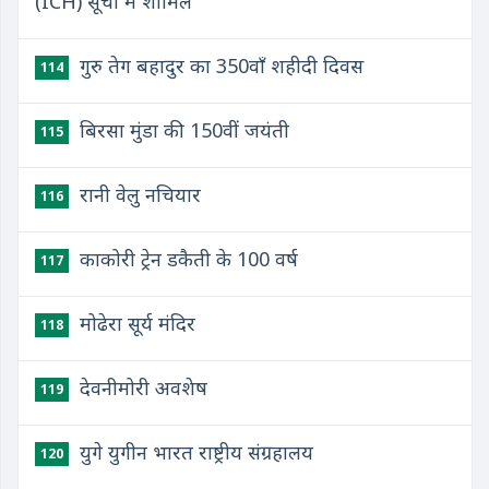
(ICH) सूची में शामिल
गुरु तेग बहादुर का 350वाँ शहीदी दिवस
114
बिरसा मुंडा की 150वीं जयंती
115
रानी वेलु नचियार
116
काकोरी ट्रेन डकैती के 100 वर्ष
117
मोढेरा सूर्य मंदिर
118
देवनीमोरी अवशेष
119
युगे युगीन भारत राष्ट्रीय संग्रहालय
120