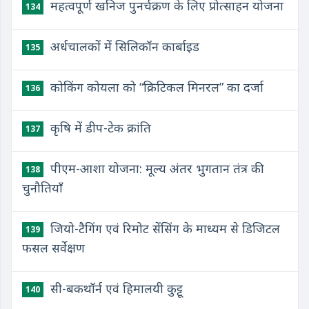
महत्वपूर्ण खनिज पुनर्चक्रण के लिए प्रोत्साहन योजना
134
अर्धचालकों में सिलिकॉन कार्बाइड
135
कोकिंग कोयला को “क्रिटिकल मिनरल” का दर्जा
136
कृषि में डीप-टेक क्रांति
137
पीएम-आशा योजना: मूल्य अंतर भुगतान तंत्र की
138
चुनौतियाँ
जियो-टैगिंग एवं रिमोट सेंसिंग के माध्यम से डिजिटल
139
फसल सर्वेक्षण
सी-बकथॉर्न एवं हिमालयी कुट्टू
140