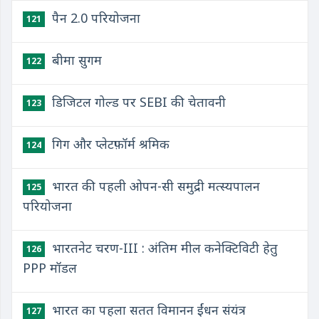
पैन 2.0 परियोजना
121
बीमा सुगम
122
डिजिटल गोल्ड पर SEBI की चेतावनी
123
गिग और प्लेटफ़ॉर्म श्रमिक
124
भारत की पहली ओपन-सी समुद्री मत्स्यपालन
125
परियोजना
भारतनेट चरण-III : अंतिम मील कनेक्टिविटी हेतु
126
PPP मॉडल
भारत का पहला सतत विमानन ईंधन संयंत्र
127