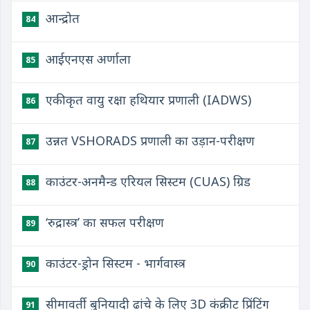
आन्द्रोत
84
आईएनएस अर्णाला
85
एकीकृत वायु रक्षा हथियार प्रणाली (IADWS)
86
उन्नत VSHORADS प्रणाली का उड़ान-परीक्षण
87
काउंटर-अनमैन्ड एरियल सिस्टम (CUAS) ग्रिड
88
‘रुद्रास्त्र’ का सफल परीक्षण
89
काउंटर-ड्रोन सिस्टम - भार्गवास्त्र
90
सीमावर्ती बुनियादी ढांचे के लिए 3D कंक्रीट प्रिंटिंग
91