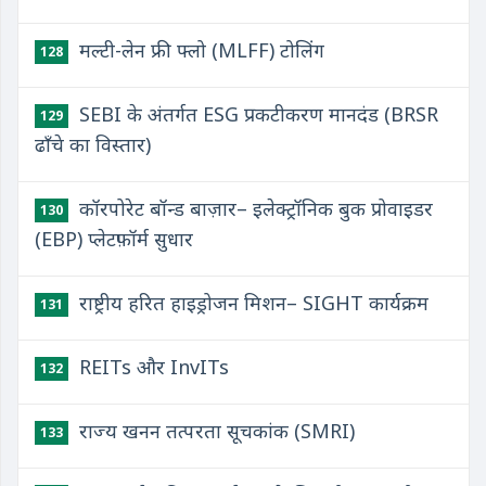
मल्टी-लेन फ्री फ्लो (MLFF) टोलिंग
128
SEBI के अंतर्गत ESG प्रकटीकरण मानदंड (BRSR
129
ढाँचे का विस्तार)
कॉरपोरेट बॉन्ड बाज़ार– इलेक्ट्रॉनिक बुक प्रोवाइडर
130
(EBP) प्लेटफ़ॉर्म सुधार
राष्ट्रीय हरित हाइड्रोजन मिशन– SIGHT कार्यक्रम
131
REITs और InvITs
132
राज्य खनन तत्परता सूचकांक (SMRI)
133