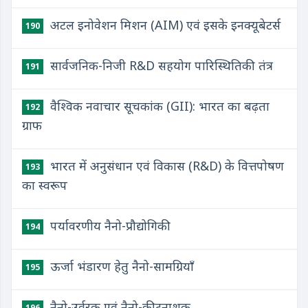
अटल इनोवेशन मिशन (AIM) एवं इसके इनक्यूबेटर्स
190
सार्वजनिक-निजी R&D सहयोग पारिस्थितिकी तंत्र
191
वैश्विक नवाचार सूचकांक (GII): भारत का बढ़ता
192
ग्राफ
भारत में अनुसंधान एवं विकास (R&D) के वित्तपोषण
193
का स्वरूप
पर्यावरणीय नैनो-प्रौद्योगिकी
194
ऊर्जा भंडारण हेतु नैनो-सामग्रियाँ
195
नैनो-उर्वरक एवं नैनो-कीटनाशक
196