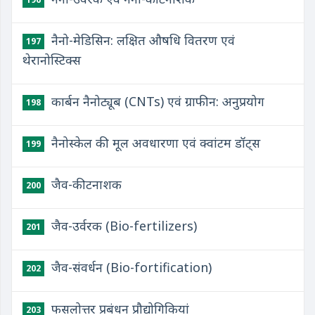
नैनो-मेडिसिन: लक्षित औषधि वितरण एवं
197
थेरानोस्टिक्स
कार्बन नैनोट्यूब (CNTs) एवं ग्राफीन: अनुप्रयोग
198
नैनोस्केल की मूल अवधारणा एवं क्वांटम डॉट्स
199
जैव-कीटनाशक
200
जैव-उर्वरक (Bio-fertilizers)
201
जैव-संवर्धन (Bio-fortification)
202
फसलोत्तर प्रबंधन प्रौद्योगिकियां
203