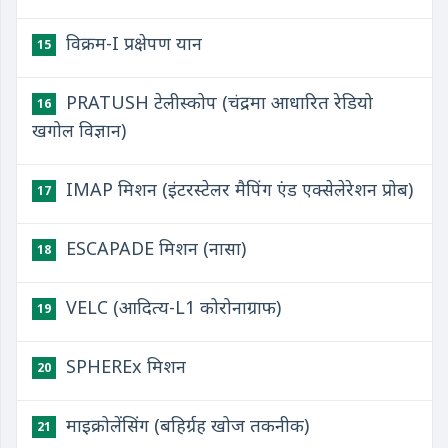
विक्रम-I प्रक्षेपण यान
15
PRATUSH टेलीस्कोप (चंद्रमा आधारित रेडियो
16
खगोल विज्ञान)
IMAP मिशन (इंटरस्टेलर मैपिंग एंड एक्सेलेरेशन प्रोब)
17
ESCAPADE मिशन (नासा)
18
VELC (आदित्य-L1 कोरोनाग्राफ)
19
SPHEREx मिशन
20
माइक्रोलेंसिंग (बहिर्ग्रह खोज तकनीक)
21