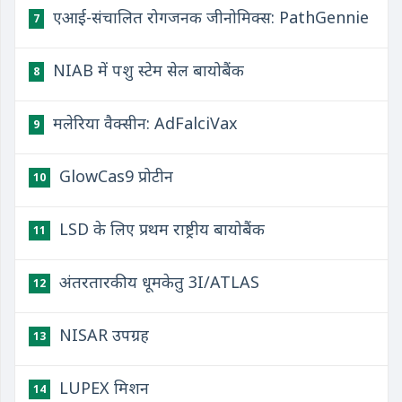
एआई-संचालित रोगजनक जीनोमिक्स: PathGennie
7
NIAB में पशु स्टेम सेल बायोबैंक
8
मलेरिया वैक्सीन: AdFalciVax
9
GlowCas9 प्रोटीन
10
LSD के लिए प्रथम राष्ट्रीय बायोबैंक
11
अंतरतारकीय धूमकेतु 3I/ATLAS
12
NISAR उपग्रह
13
LUPEX मिशन
14