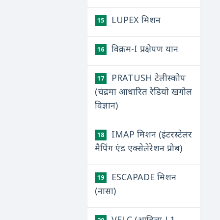
LUPEX मिशन
15
विक्रम-I प्रक्षेपण यान
16
PRATUSH टेलीस्कोप
17
(चंद्रमा आधारित रेडियो खगोल
विज्ञान)
IMAP मिशन (इंटरस्टेलर
18
मैपिंग एंड एक्सेलेरेशन प्रोब)
ESCAPADE मिशन
19
(नासा)
VELC (आदित्य-L1