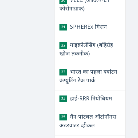
20
कोरोनाग्राफ)
SPHEREx मिशन
21
माइक्रोलेंसिंग (बहिर्ग्रह
22
खोज तकनीक)
भारत का पहला क्वांटम
23
कंप्यूटिंग टेक पार्क
हाई-RRR नियोबियम
24
मैन-पोर्टेबल ऑटोनॉमस
25
अंडरवाटर व्हीकल