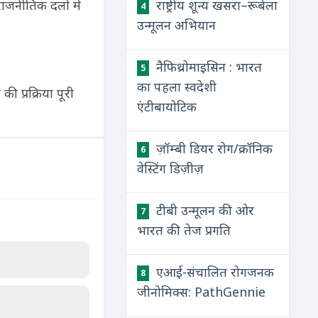
राजनीतिक दलों में
राष्ट्रीय शून्य खसरा–रूबेला
4
उन्मूलन अभियान
नैफिथ्रोमाइसिन : भारत
5
का पहला स्वदेशी
की प्रक्रिया पूरी
एंटीबायोटिक
ज़ॉम्बी डियर रोग/क्रॉनिक
6
वेस्टिंग डिज़ीज़
टीबी उन्मूलन की ओर
7
भारत की तेज प्रगति
एआई-संचालित रोगजनक
8
जीनोमिक्स: PathGennie