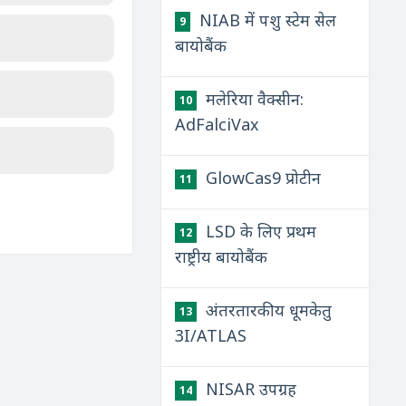
NIAB में पशु स्टेम सेल
9
बायोबैंक
मलेरिया वैक्सीन:
10
AdFalciVax
GlowCas9 प्रोटीन
11
LSD के लिए प्रथम
12
राष्ट्रीय बायोबैंक
अंतरतारकीय धूमकेतु
13
3I/ATLAS
NISAR उपग्रह
14